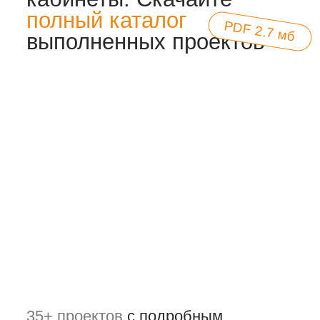
Посмотрите отзывы
наших клиентов
спустя 2
года после сдачи
проекта
Сергей Хохрин
Хочу выразить огромную благодарность
Алексею и его команде за высокий
профессионализм и отличное
исполнение всего цикла
взаимодействия...
Читать полностью