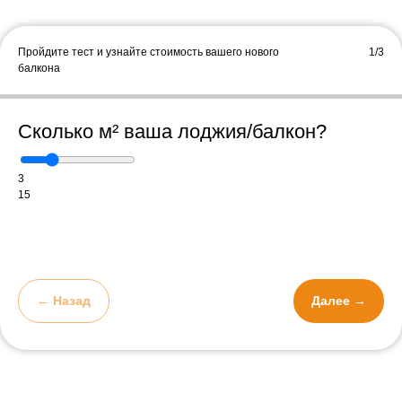
Пройдите тест и узнайте стоимость вашего нового
1/3
балкона
Сколько м² ваша лоджия/балкон?
Экономите
от 18 до 35%
3
бюджета при заказе
15
декоративных
конструкций
у
изготовителей
Даже в -30°C
← Назад
Далее →
вам будет тепло
утепляем окна зимней
пеной и устанавливаем
многофункциональные
стекла