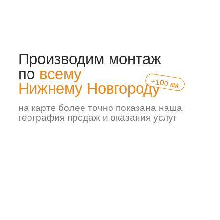
balkon-nnov@mail.ru
телефон
+7 (908) 767-20-20
городской телефон
+7 (831) 414-93-04
услуги
остекление балкона/лоджии
отделка балкона/лоджии
утепление балкона/лоджии
остекление веранд/беседок
изготовление пластиковых,