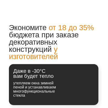
Без
субподрядчиков
на монтаж окон лоджии
или балкона отправляем
своего специалиста. За
результат ответственность
берем на себя
Не экономим на
материалах
используем в работе
только проверенные
временем бренды:
Rehau, Delux, Tarkett и
др. Немецкие бренды
Сделать заказ