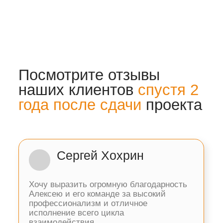
площадках
LET'S GO!
LET'S GO!
Наши специалисты
изготавливают
и монтируют
от 9 до 16
лоджий каждый месяц
Последний
реализованный проект