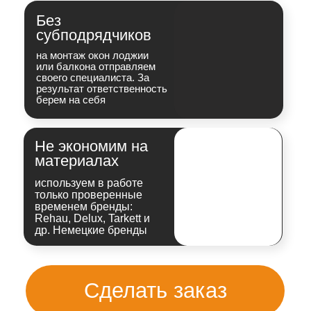
за неделю
Сделаем
отдельную
жилую комнату
с лаунж-
зоной и рабочим местом
Один из наших проектов
с
полной отделкой лоджии