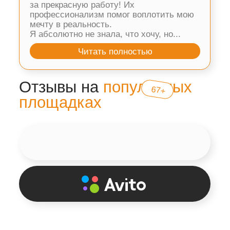
Производим монтаж
по
всему
+100 км
Нижнему Новгороду
на карте более точно показана наша
география продаж и оказания услуг
нужен монтаж вне рабочей зоны?
-
свяжитесь с нами