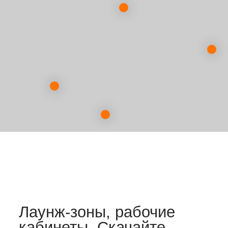
35+ проектов
с подробным
описанием цен и сроков
проведенных работ
Выберите мессенджер
Введите номер телефона
+7
Скачать каталог
Нажимая на кнопку, вы соглашаетесь
с политикой конфиденциальности