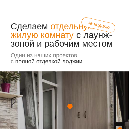
наших клиентов
спустя 2
года после сдачи
проекта
Сергей Хохрин
Хочу выразить огромную благодарность
Алексею и его команде за высокий
профессионализм и отличное
исполнение всего цикла
взаимодействия...
Читать полностью
Светлана
Огромная благодарность организации
ПроБалкон 52 за отличный ремонт!
Работа выполнена качественно и
аккуратно, все договорённости
соблюдены. Специалисты
квалифицированные...