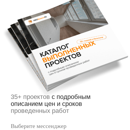
LET'S GO!
LET'S GO!
Наши специалисты
изготавливают
и монтируют
от 9 до 16
лоджий каждый месяц
Последний
реализованный проект