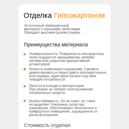
Отделка
Гипсокартоном
Эстетичный облицовочный
материал с хорошими свойствами
Обладает высоким сроком службы
Преимущества материала
Универсальность. Поверхность гипсокартона
легко поддается окрашиванию, оклейке
обоями или покрытию декоративной
штукатуркой
Легкость изменения планировки. Cможете
демонтировать и переставить гипсокартонные
конструкции, адаптируя балкон под свои
текущие потребности
Простота в уходе и эксплуатации.
При уборке не требует использования
специальных средств
Огнеустойчивость. Он не горит, не тлеет,
не выделяет токсичных газов при
нагревании. Обеспечивает безопасное и
комфортное помещение, защищенное от
риска возгорания
Также изготовим и проведем
Стоимость отделки:
отделку
по вашему дизайн-проекту
-