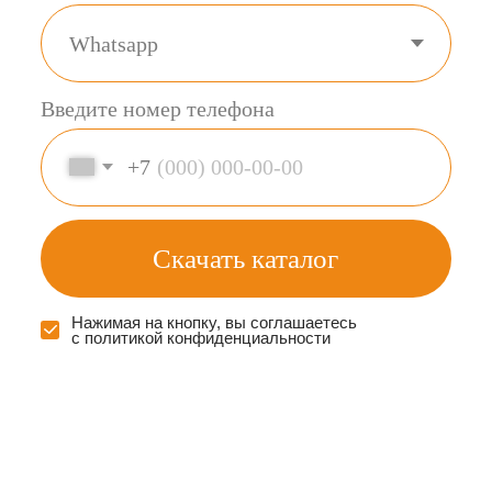
больше видео-обзоров
Подборка фотографий
наших изделий
Производим монтаж
по
всему