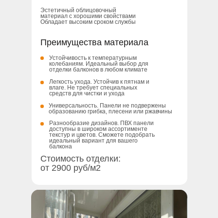
Эстетичный облицовочный
материал с хорошими свойствами
Обладает высоким сроком службы
Не экономим на
материалах
Преимущества материала
используем в работе
только проверенные
Устойчивость к температурным
временем бренды:
колебаниям. Идеальный выбор для
Rehau, Delux, Tarkett и
отделки балконов в любом климате
др. Немецкие бренды
Легкость ухода. Устойчив к пятнам и
влаге. Не требует специальных
средств для чистки и ухода
Заказать отделку
Универсальность. Панели не подвержены
образованию грибка, плесени или ржавчины
Разнообразие дизайнов. ПВХ панели
доступны в широком ассортименте
текстур и цветов. Сможете подобрать
идеальный вариант для вашего
балкона
Стоимость отделки:
от 2900 руб/м2
за неделю
Сделаем
отдельную
жилую комнату
с лаунж-
зоной и рабочим местом