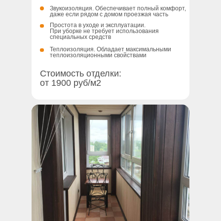
Звукоизоляция. Обеспечивает полный комфорт,
даже если рядом с домом проезжая часть
Простота в уходе и эксплуатации.
При уборке не требует использования
специальных средств
Теплоизоляция. Обладает максимальными
теплоизоляционными свойствами
Также изготовим и проведем
отделку
по вашему дизайн-проекту
-
Стоимость отделки:
свяжитесь с нами
от 1900 руб/м2
Связаться со специалистом
Срок эксплуатации до 30 лет. Сохраняет свои
свойства и внешний вид в течение долгого
времени
Эстетичный облицовочный материа
свойствами
Обладает высоким сроком службы