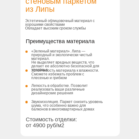
стеновым паркетом
из Липы
Эстетичный облицовочный материал с
хорошими свойствами
Обладает высоким сроком службы
Преимущества материала
«Зеленый материал». Липа —
природный и экологически чистый
материал.
Не выделяет вредных веществ, что
делает ее абсолютно безопасной для
здоровья
Устойчивость материала к влажности.
Cможете избежать проблем с
плесенью и грибком
Легкость в обработке. Позволит
реализовать ваши различные
дизайнерские решения
Звукоизоляция. Паркет снизить уровень
шума, что особенно важно для
балконов в многоквартирных домах
Стоимость отделки:
от 4900 руб/м2